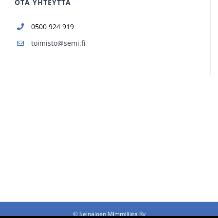
OTA YHTEYTTÄ
0500 924 919
toimisto@semi.fi
©
Seinäjoen Mimmiliiga Ry