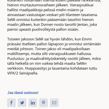
kuitenkin hoitamaan itsensä kuskin paikalle rankkarista,
hienon murtautumisvaiheen jälkeen. Vierasjoukkue
hallitsi maalipaikkoja pelissä mielin määrin ja
ainoastaan vastustajan veskari piti tilanteen tasaisena.
SeMi onnistui kuitenkin pääsemään tasoihin hienon
maalin jälkeen, kun Domen nosto tavoitti Jentan, joka
painoi upeasti puolivolleystä pallon sisään.
Toiseen jaksoon SeMi sai hyvän lähdön, kun Emmi
prässäsi itselleen pallon läpiajoon ja onnistui siirtämään
meidät johtoon. Toinen jakso oli maalipaikoiltaan
maltillisempi, mutta silti vierasjoukkueen hallussa.
Puolustus- ja maalivahtityöskentely osoitti jälleen, miksi
tällä hetkellä on niin vaikea tehdä maalia SeMin
verkkoon. Huippuesitys ja lauantaina kohdataan tuttu
VIFK/2 Seinäjoella.
Jaa tämä uutinen!
Facebook
Twitter
LinkedIn
Pinterest
Sähköposti