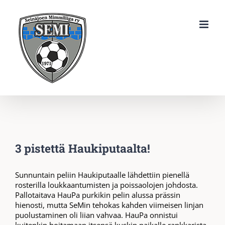
Skip
to
content
3 pistettä Haukiputaalta!
Sunnuntain peliin Haukiputaalle lähdettiin pienellä
rosterilla loukkaantumisten ja poissaolojen johdosta.
Pallotaitava HauPa purkikin pelin alussa prässin
hienosti, mutta SeMin tehokas kahden viimeisen linjan
puolustaminen oli liian vahvaa. HauPa onnistui