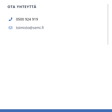
OTA YHTEYTTÄ
0500 924 919
toimisto@semi.fi