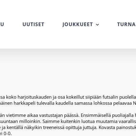
VU
UUTISET
JOUKKUEET
TURNA
a koko harjoituskauden ja osa kokeillut siipiään futsalin puolella
äinen harkkapeli tulevalla kaudella samassa lohkossa pelaavaa N
än vietimme aikaa vastustajan päässä. Ensimmäisellä puoliajalla
untaan milloinkin. Saimme kuitenkin luotua muutamia vaarallisiakin
a kentällä näkyikin treeneissä opittuja juttuja. Kovasta painost
i 0-0.