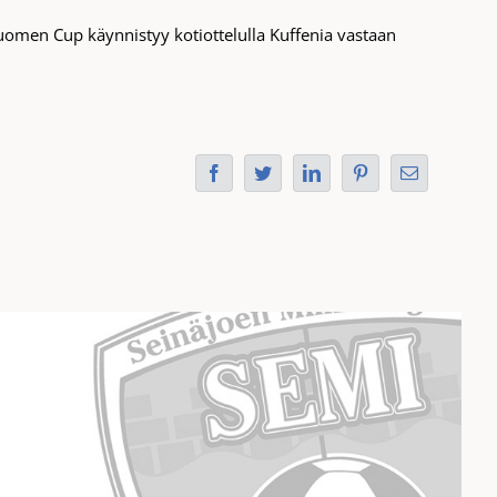
uomen Cup käynnistyy kotiottelulla Kuffenia vastaan
Facebook
Twitter
LinkedIn
Pinterest
Sähköposti