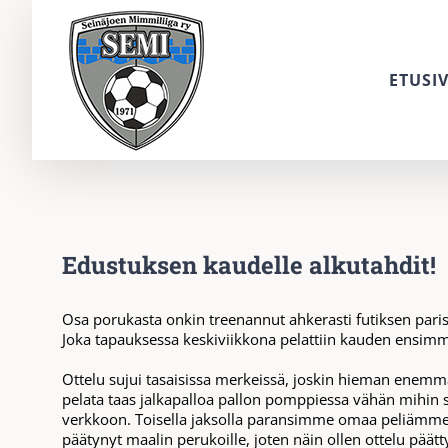
Skip
to
content
ETUSI
Edustuksen kaudelle alkutahdit!
Osa porukasta onkin treenannut ahkerasti futiksen pariss
Joka tapauksessa keskiviikkona pelattiin kauden ensimm
Ottelu sujui tasaisissa merkeissä, joskin hieman enemm
pelata taas jalkapalloa pallon pomppiessa vähän mihin su
verkkoon. Toisella jaksolla paransimme omaa peliämme j
päätynyt maalin perukoille, joten näin ollen ottelu päätty