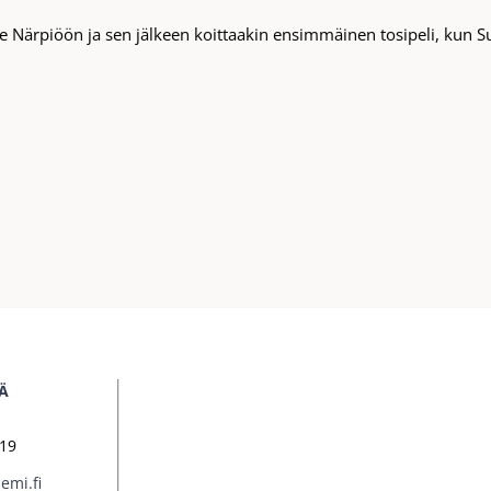
e Närpiöön ja sen jälkeen koittaakin ensimmäinen tosipeli, kun S
Ä
919
emi.fi