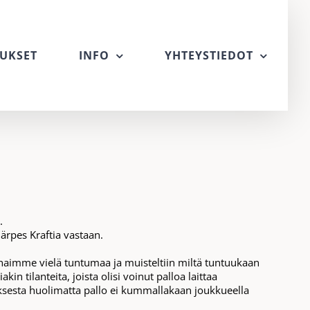
UKSET
INFO
YHTEYSTIEDOT
.
ärpes Kraftia vastaan.
 haimme vielä tuntumaa ja muisteltiin miltä tuntuukaan
 tilanteita, joista olisi voinut palloa laittaa
uksesta huolimatta pallo ei kummallakaan joukkueella