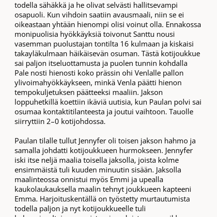
todella sähäkkä ja he olivat selvästi hallitsevampi
osapuoli. Kun vihdoin saatiin avausmaali, niin se ei
oikeastaan yhtään hienompi olisi voinut olla. Ennakossa
monipuolisia hyökkäyksiä toivonut Santtu nousi
vasemman puolustajan tontilta 16 kulmaan ja kiskaisi
takayläkulmaan häikäisevän osuman. Tästä kotijoukkue
sai paljon itseluottamusta ja puolen tunnin kohdalla
Pale nosti hienosti koko prässin ohi Venlalle pallon
ylivoimahyökkäykseen, minkä Venla päätti hienon
tempokuljetuksen päätteeksi maaliin. Jakson
loppuhetkillä koettiin ikäviä uutisia, kun Paulan polvi sai
osumaa kontaktitilanteesta ja joutui vaihtoon. Tauolle
siirryttiin 2–0 kotijohdossa.
Paulan tilalle tullut Jennyfer oli toisen jakson hahmo ja
samalla johdatti kotijoukkueen hurmokseen. Jennyfer
iski itse neljä maalia toisella jaksolla, joista kolme
ensimmäistä tuli kuuden minuutin sisään. Jaksolla
maalinteossa onnistui myös Emmi ja upealla
kaukolaukauksella maalin tehnyt joukkueen kapteeni
Emma. Harjoituskentällä on työstetty murtautumista
todella paljon ja nyt kotijoukkueelle tuli