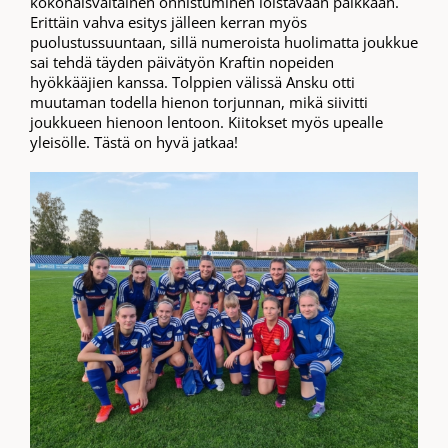
kokonaisvaltainen onnistuminen loistavaan paikkaan.
Erittäin vahva esitys jälleen kerran myös
puolustussuuntaan, sillä numeroista huolimatta joukkue
sai tehdä täyden päivätyön Kraftin nopeiden
hyökkääjien kanssa. Tolppien välissä Ansku otti
muutaman todella hienon torjunnan, mikä siivitti
joukkueen hienoon lentoon. Kiitokset myös upealle
yleisölle. Tästä on hyvä jatkaa!