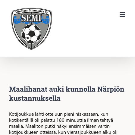
Skip
to
content
Maalihanat auki kunnolla Närpiön
kustannuksella
Kotijoukkue lähti otteluun pieni niskassaan, kun
kotikentällä oli pelattu 180 minuuttia ilman tehtyä
maalia. Maaliton putki näkyi ensimmäisen vartin
kotijoukkueen otteissa, kun vierasjoukkueen alku oli